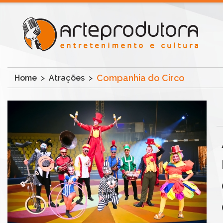
Companhia do Circo
Home
>
Atrações
>