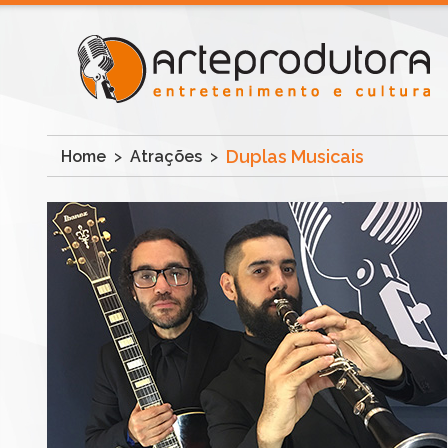
Duplas Musicais
Home
>
Atrações
>